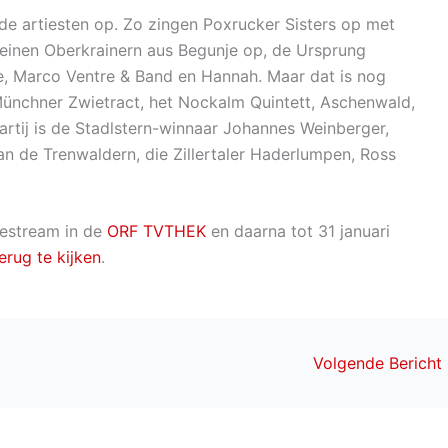
nde artiesten op. Zo zingen Poxrucker Sisters op met
einen Oberkrainern aus Begunje op, de Ursprung
e, Marco Ventre & Band en Hannah. Maar dat is nog
 Münchner Zwietract, het Nockalm Quintett, Aschenwald,
artij is de Stadlstern-winnaar Johannes Weinberger,
an de Trenwaldern, die Zillertaler Haderlumpen, Ross
ivestream in de
ORF TVTHEK
en daarna tot 31 januari
erug te kijken
.
Volgende Bericht