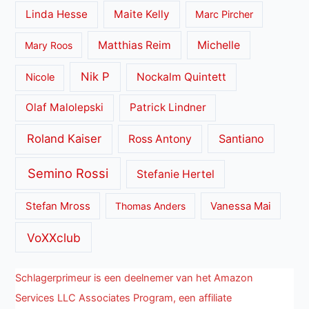
Linda Hesse
Maite Kelly
Marc Pircher
Matthias Reim
Michelle
Mary Roos
Nik P
Nockalm Quintett
Nicole
Olaf Malolepski
Patrick Lindner
Roland Kaiser
Santiano
Ross Antony
Semino Rossi
Stefanie Hertel
Stefan Mross
Thomas Anders
Vanessa Mai
VoXXclub
Schlagerprimeur is een deelnemer van het Amazon
Services LLC Associates Program, een affiliate