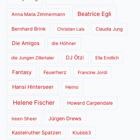
Beatrice Egli
Anna Maria Zimmermann
Bernhard Brink
Christian Lais
Claudia Jung
Die Amigos
die Höhner
DJ Ötzi
die Jungen Zillertaler
Ella Endlich
Fantasy
Feuerherz
Francine Jordi
Hansi Hinterseer
Heino
Helene Fischer
Howard Carpendale
Jürgen Drews
Ireen Sheer
Kastelruther Spatzen
Klubbb3