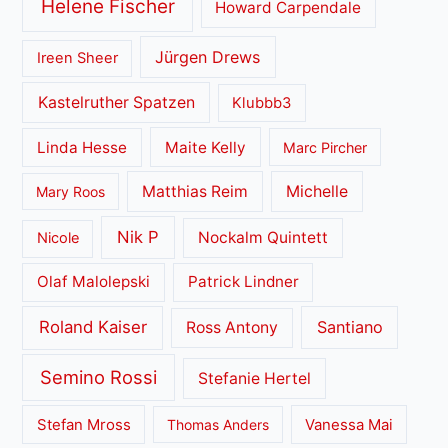
Helene Fischer
Howard Carpendale
Jürgen Drews
Ireen Sheer
Kastelruther Spatzen
Klubbb3
Linda Hesse
Maite Kelly
Marc Pircher
Matthias Reim
Michelle
Mary Roos
Nik P
Nockalm Quintett
Nicole
Olaf Malolepski
Patrick Lindner
Roland Kaiser
Santiano
Ross Antony
Semino Rossi
Stefanie Hertel
Stefan Mross
Thomas Anders
Vanessa Mai