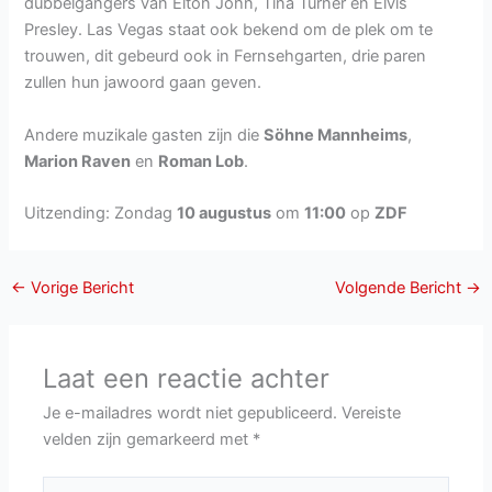
dubbelgangers van Elton John, Tina Turner en Elvis
Presley. Las Vegas staat ook bekend om de plek om te
trouwen, dit gebeurd ook in Fernsehgarten, drie paren
zullen hun jawoord gaan geven.
Andere muzikale gasten zijn die
Söhne Mannheims
,
Marion Raven
en
Roman Lob
.
Uitzending: Zondag
10 augustus
om
11:00
op
ZDF
←
Vorige Bericht
Volgende Bericht
→
Laat een reactie achter
Je e-mailadres wordt niet gepubliceerd.
Vereiste
velden zijn gemarkeerd met
*
Typ