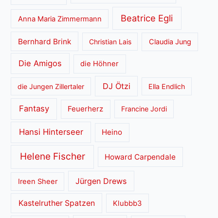
Beatrice Egli
Anna Maria Zimmermann
Bernhard Brink
Christian Lais
Claudia Jung
Die Amigos
die Höhner
DJ Ötzi
die Jungen Zillertaler
Ella Endlich
Fantasy
Feuerherz
Francine Jordi
Hansi Hinterseer
Heino
Helene Fischer
Howard Carpendale
Jürgen Drews
Ireen Sheer
Kastelruther Spatzen
Klubbb3