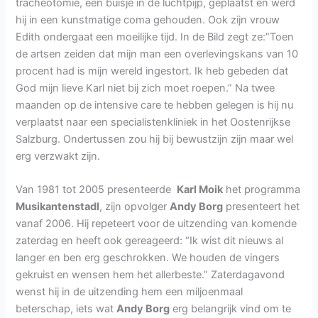
tracheotomie, een buisje in de luchtpijp, geplaatst en werd
hij in een kunstmatige coma gehouden. Ook zijn vrouw
Edith ondergaat een moeilijke tijd. In de Bild zegt ze:”Toen
de artsen zeiden dat mijn man een overlevingskans van 10
procent had is mijn wereld ingestort. Ik heb gebeden dat
God mijn lieve Karl niet bij zich moet roepen.” Na twee
maanden op de intensive care te hebben gelegen is hij nu
verplaatst naar een specialistenkliniek in het Oostenrijkse
Salzburg. Ondertussen zou hij bij bewustzijn zijn maar wel
erg verzwakt zijn.
Van 1981 tot 2005 presenteerde
Karl Moik
het programma
Musikantenstadl
, zijn opvolger
Andy Borg
presenteert het
vanaf 2006. Hij repeteert voor de uitzending van komende
zaterdag en heeft ook gereageerd: “Ik wist dit nieuws al
langer en ben erg geschrokken. We houden de vingers
gekruist en wensen hem het allerbeste.” Zaterdagavond
wenst hij in de uitzending hem een miljoenmaal
beterschap, iets wat
Andy Borg
erg belangrijk vind om te