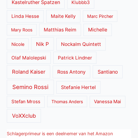
Kastelruther Spatzen
Klubbb3
Linda Hesse
Maite Kelly
Marc Pircher
Matthias Reim
Michelle
Mary Roos
Nik P
Nockalm Quintett
Nicole
Olaf Malolepski
Patrick Lindner
Roland Kaiser
Santiano
Ross Antony
Semino Rossi
Stefanie Hertel
Stefan Mross
Thomas Anders
Vanessa Mai
VoXXclub
Schlagerprimeur is een deelnemer van het Amazon