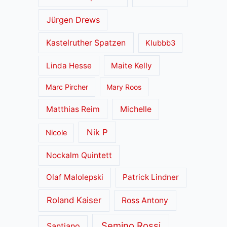
Jürgen Drews
Kastelruther Spatzen
Klubbb3
Linda Hesse
Maite Kelly
Marc Pircher
Mary Roos
Matthias Reim
Michelle
Nik P
Nicole
Nockalm Quintett
Olaf Malolepski
Patrick Lindner
Roland Kaiser
Ross Antony
Semino Rossi
Santiano