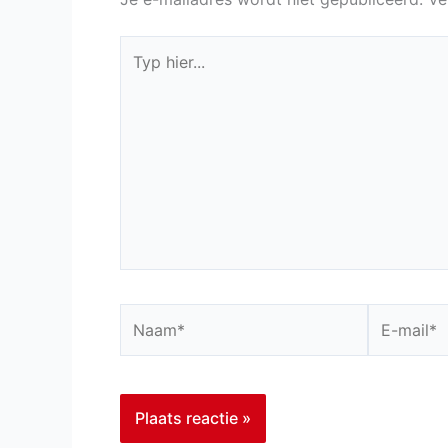
Typ
hier...
Naam*
E-
mail*