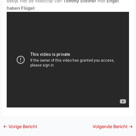
Bekijk hier de videoclip van
Tommy Steiner
met
Engel
haben Flügel
:
←
Vorige Bericht
Volgende Bericht
→