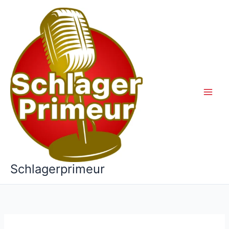
Ga
naar
de
inhoud
Schlagerprimeur