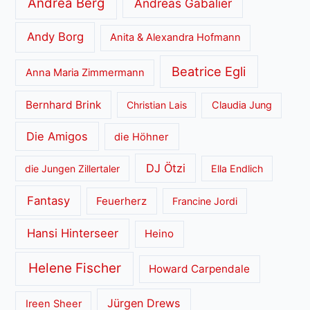
Andrea Berg
Andreas Gabalier
Andy Borg
Anita & Alexandra Hofmann
Beatrice Egli
Anna Maria Zimmermann
Bernhard Brink
Christian Lais
Claudia Jung
Die Amigos
die Höhner
DJ Ötzi
die Jungen Zillertaler
Ella Endlich
Fantasy
Feuerherz
Francine Jordi
Hansi Hinterseer
Heino
Helene Fischer
Howard Carpendale
Jürgen Drews
Ireen Sheer