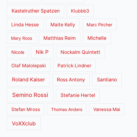
Kastelruther Spatzen
Klubbb3
Linda Hesse
Maite Kelly
Marc Pircher
Matthias Reim
Michelle
Mary Roos
Nik P
Nockalm Quintett
Nicole
Olaf Malolepski
Patrick Lindner
Roland Kaiser
Santiano
Ross Antony
Semino Rossi
Stefanie Hertel
Stefan Mross
Thomas Anders
Vanessa Mai
VoXXclub