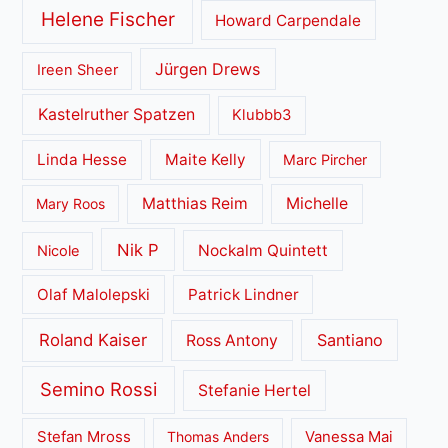
Helene Fischer
Howard Carpendale
Jürgen Drews
Ireen Sheer
Kastelruther Spatzen
Klubbb3
Linda Hesse
Maite Kelly
Marc Pircher
Matthias Reim
Michelle
Mary Roos
Nik P
Nockalm Quintett
Nicole
Olaf Malolepski
Patrick Lindner
Roland Kaiser
Santiano
Ross Antony
Semino Rossi
Stefanie Hertel
Stefan Mross
Thomas Anders
Vanessa Mai