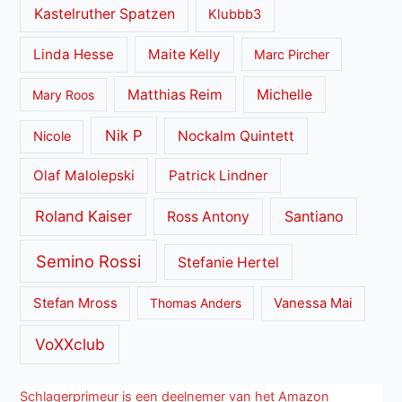
Kastelruther Spatzen
Klubbb3
Linda Hesse
Maite Kelly
Marc Pircher
Matthias Reim
Michelle
Mary Roos
Nik P
Nockalm Quintett
Nicole
Olaf Malolepski
Patrick Lindner
Roland Kaiser
Santiano
Ross Antony
Semino Rossi
Stefanie Hertel
Stefan Mross
Thomas Anders
Vanessa Mai
VoXXclub
Schlagerprimeur is een deelnemer van het Amazon