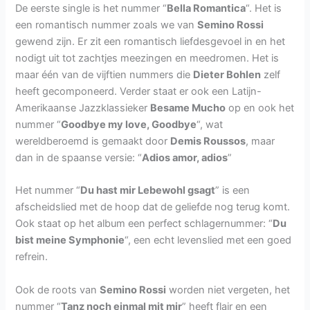
De eerste single is het nummer “
Bella Romantica
“. Het is
een romantisch nummer zoals we van
Semino Rossi
gewend zijn. Er zit een romantisch liefdesgevoel in en het
nodigt uit tot zachtjes meezingen en meedromen. Het is
maar één van de vijftien nummers die
Dieter Bohlen
zelf
heeft gecomponeerd. Verder staat er ook een Latijn-
Amerikaanse Jazzklassieker
Besame Mucho
op en ook het
nummer “
Goodbye my love, Goodbye
“, wat
wereldberoemd is gemaakt door
Demis Roussos
, maar
dan in de spaanse versie: “
Adios amor, adios
”
Het nummer “
Du hast mir Lebewohl gsagt
” is een
afscheidslied met de hoop dat de geliefde nog terug komt.
Ook staat op het album een perfect schlagernummer: “
Du
bist meine Symphonie
“, een echt levenslied met een goed
refrein.
Ook de roots van
Semino Rossi
worden niet vergeten, het
nummer “
Tanz noch einmal mit mir
” heeft flair en een