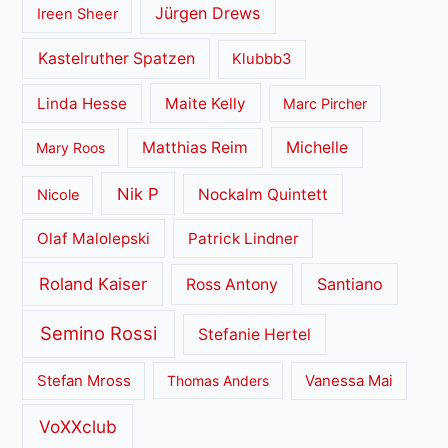
Jürgen Drews
Ireen Sheer
Kastelruther Spatzen
Klubbb3
Linda Hesse
Maite Kelly
Marc Pircher
Matthias Reim
Michelle
Mary Roos
Nik P
Nockalm Quintett
Nicole
Olaf Malolepski
Patrick Lindner
Roland Kaiser
Santiano
Ross Antony
Semino Rossi
Stefanie Hertel
Stefan Mross
Thomas Anders
Vanessa Mai
VoXXclub