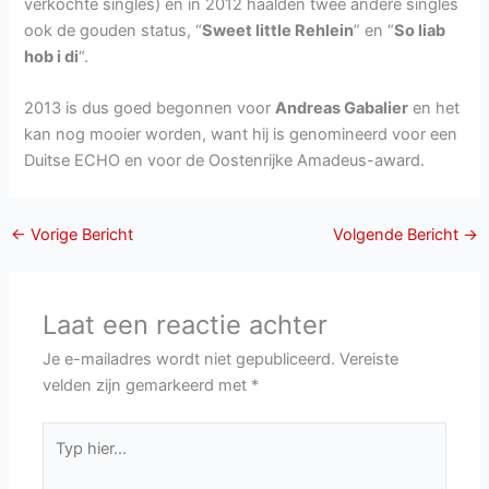
verkochte singles) en in 2012 haalden twee andere singles
ook de gouden status, “
Sweet little Rehlein
” en “
So liab
hob i di
“.
2013 is dus goed begonnen voor
Andreas Gabalier
en het
kan nog mooier worden, want hij is genomineerd voor een
Duitse ECHO en voor de Oostenrijke Amadeus-award.
←
Vorige Bericht
Volgende Bericht
→
Laat een reactie achter
Je e-mailadres wordt niet gepubliceerd.
Vereiste
velden zijn gemarkeerd met
*
Typ
hier...