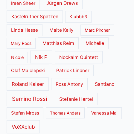
Jürgen Drews
Ireen Sheer
Kastelruther Spatzen
Klubbb3
Linda Hesse
Maite Kelly
Marc Pircher
Matthias Reim
Michelle
Mary Roos
Nik P
Nockalm Quintett
Nicole
Olaf Malolepski
Patrick Lindner
Roland Kaiser
Santiano
Ross Antony
Semino Rossi
Stefanie Hertel
Stefan Mross
Thomas Anders
Vanessa Mai
VoXXclub