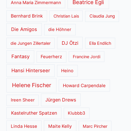
Beatrice Egli
Anna Maria Zimmermann
Bernhard Brink
Christian Lais
Claudia Jung
Die Amigos
die Höhner
DJ Ötzi
die Jungen Zillertaler
Ella Endlich
Fantasy
Feuerherz
Francine Jordi
Hansi Hinterseer
Heino
Helene Fischer
Howard Carpendale
Jürgen Drews
Ireen Sheer
Kastelruther Spatzen
Klubbb3
Linda Hesse
Maite Kelly
Marc Pircher