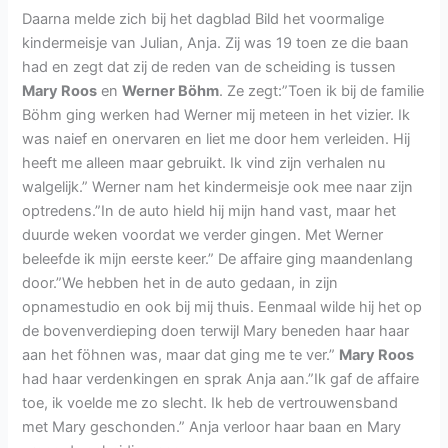
Daarna melde zich bij het dagblad Bild het voormalige
kindermeisje van Julian, Anja. Zij was 19 toen ze die baan
had en zegt dat zij de reden van de scheiding is tussen
Mary Roos
en
Werner Böhm
. Ze zegt:”Toen ik bij de familie
Böhm ging werken had Werner mij meteen in het vizier. Ik
was naief en onervaren en liet me door hem verleiden. Hij
heeft me alleen maar gebruikt. Ik vind zijn verhalen nu
walgelijk.” Werner nam het kindermeisje ook mee naar zijn
optredens.”In de auto hield hij mijn hand vast, maar het
duurde weken voordat we verder gingen. Met Werner
beleefde ik mijn eerste keer.” De affaire ging maandenlang
door.”We hebben het in de auto gedaan, in zijn
opnamestudio en ook bij mij thuis. Eenmaal wilde hij het op
de bovenverdieping doen terwijl Mary beneden haar haar
aan het föhnen was, maar dat ging me te ver.”
Mary Roos
had haar verdenkingen en sprak Anja aan.”Ik gaf de affaire
toe, ik voelde me zo slecht. Ik heb de vertrouwensband
met Mary geschonden.” Anja verloor haar baan en Mary