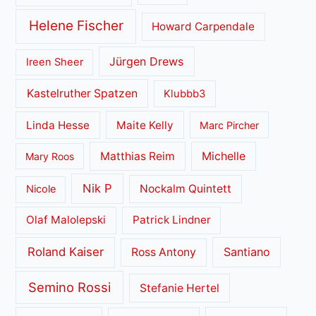
Helene Fischer
Howard Carpendale
Jürgen Drews
Ireen Sheer
Kastelruther Spatzen
Klubbb3
Linda Hesse
Maite Kelly
Marc Pircher
Matthias Reim
Michelle
Mary Roos
Nik P
Nockalm Quintett
Nicole
Olaf Malolepski
Patrick Lindner
Roland Kaiser
Santiano
Ross Antony
Semino Rossi
Stefanie Hertel