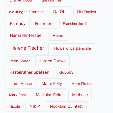
die Höhner
DJ Ötzi
die Jungen Zillertaler
Ella Endlich
Fantasy
Feuerherz
Francine Jordi
Hansi Hinterseer
Heino
Helene Fischer
Howard Carpendale
Jürgen Drews
Ireen Sheer
Kastelruther Spatzen
Klubbb3
Linda Hesse
Maite Kelly
Marc Pircher
Matthias Reim
Michelle
Mary Roos
Nik P
Nockalm Quintett
Nicole