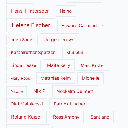
Hansi Hinterseer
Heino
Helene Fischer
Howard Carpendale
Jürgen Drews
Ireen Sheer
Kastelruther Spatzen
Klubbb3
Linda Hesse
Maite Kelly
Marc Pircher
Matthias Reim
Michelle
Mary Roos
Nik P
Nockalm Quintett
Nicole
Olaf Malolepski
Patrick Lindner
Roland Kaiser
Santiano
Ross Antony