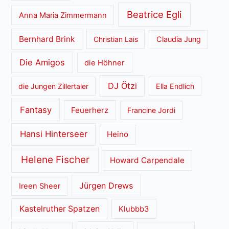
Beatrice Egli
Anna Maria Zimmermann
Bernhard Brink
Christian Lais
Claudia Jung
Die Amigos
die Höhner
DJ Ötzi
die Jungen Zillertaler
Ella Endlich
Fantasy
Feuerherz
Francine Jordi
Hansi Hinterseer
Heino
Helene Fischer
Howard Carpendale
Jürgen Drews
Ireen Sheer
Kastelruther Spatzen
Klubbb3