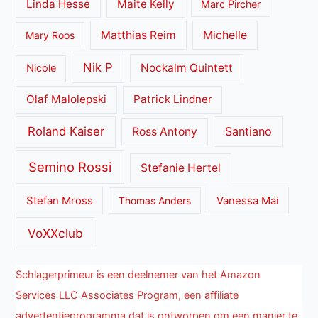
Linda Hesse
Maite Kelly
Marc Pircher
Matthias Reim
Michelle
Mary Roos
Nik P
Nockalm Quintett
Nicole
Olaf Malolepski
Patrick Lindner
Roland Kaiser
Santiano
Ross Antony
Semino Rossi
Stefanie Hertel
Stefan Mross
Thomas Anders
Vanessa Mai
VoXXclub
Schlagerprimeur is een deelnemer van het Amazon
Services LLC Associates Program, een affiliate
advertentieprogramma dat is ontworpen om een manier te