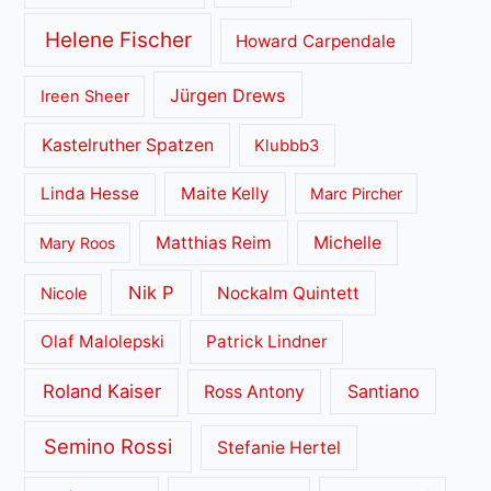
Helene Fischer
Howard Carpendale
Jürgen Drews
Ireen Sheer
Kastelruther Spatzen
Klubbb3
Linda Hesse
Maite Kelly
Marc Pircher
Matthias Reim
Michelle
Mary Roos
Nik P
Nockalm Quintett
Nicole
Olaf Malolepski
Patrick Lindner
Roland Kaiser
Santiano
Ross Antony
Semino Rossi
Stefanie Hertel