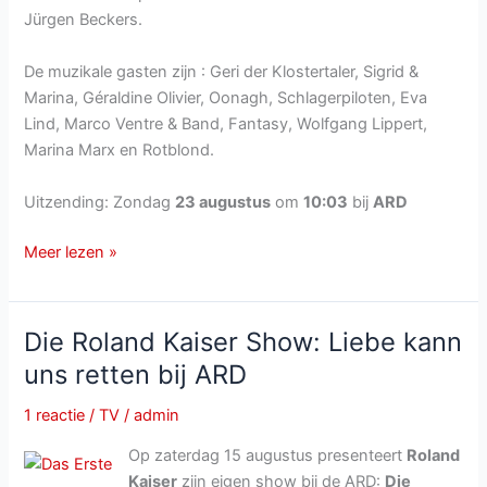
Jürgen Beckers.
De muzikale gasten zijn : Geri der Klostertaler, Sigrid &
Marina, Géraldine Olivier, Oonagh, Schlagerpiloten, Eva
Lind, Marco Ventre & Band, Fantasy, Wolfgang Lippert,
Marina Marx en Rotblond.
Uitzending: Zondag
23 augustus
om
10:03
bij
ARD
Immer
Meer lezen »
wieder
Sonntags
van
Die Roland Kaiser Show: Liebe kann
zondag
uns retten bij ARD
23
augustus
1 reactie
/
TV
/
admin
2020
Op zaterdag 15 augustus presenteert
Roland
Kaiser
zijn eigen show bij de ARD:
Die