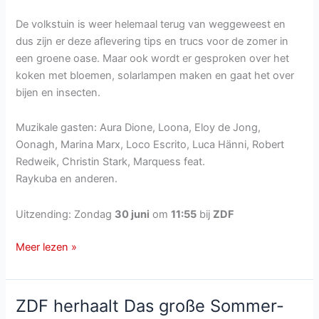
De volkstuin is weer helemaal terug van weggeweest en
dus zijn er deze aflevering tips en trucs voor de zomer in
een groene oase. Maar ook wordt er gesproken over het
koken met bloemen, solarlampen maken en gaat het over
bijen en insecten.
Muzikale gasten: Aura Dione, Loona, Eloy de Jong,
Oonagh, Marina Marx, Loco Escrito, Luca Hänni, Robert
Redweik, Christin Stark, Marquess feat.
Raykuba en anderen.
Uitzending: Zondag
30 juni
om
11:55
bij
ZDF
ZDF-
Meer lezen »
Fernsehgarten
van
zondag
ZDF herhaalt Das große Sommer-
30