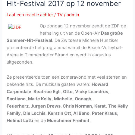
Hit-Festival 2017 op 12 november
juni
2019
Laat een reactie achter
/
TV
/
admin
Op zondag 12 november zendt de ZDF de
herhaling uit van de Open-Air
Das große
Sommer-Hit-Festival
. De Zwitserse Michelle Hunziker
presenteerde het programma vanuit de Beach-Volleyball-
Arena in Timmendorfer Strand en werd in augustus
uitgezonden.
Ze presenteerde toen een zomeravond met veel sterren en
bekende hits. De muzikale gasten waren:
Howard
Carpendale
,
Beatrice Egli
,
Otto
,
Vicky Leandros
,
Santiano
,
Maite Kelly
,
Michelle
,
Oonagh
,
Feuerherz
,
Jürgen Drews
,
Chris Norman
,
Karat
,
The Kelly
Family
,
Die Lochis
,
Kerstin Ott
,
Al Bano
,
Peter Kraus
,
Helmut Lotti
en de
Münchener Freiheit
.