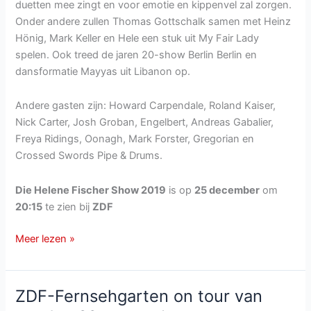
duetten mee zingt en voor emotie en kippenvel zal zorgen.
Onder andere zullen Thomas Gottschalk samen met Heinz
Hönig, Mark Keller en Hele een stuk uit My Fair Lady
spelen. Ook treed de jaren 20-show Berlin Berlin en
dansformatie Mayyas uit Libanon op.
Andere gasten zijn: Howard Carpendale, Roland Kaiser,
Nick Carter, Josh Groban, Engelbert, Andreas Gabalier,
Freya Ridings, Oonagh, Mark Forster, Gregorian en
Crossed Swords Pipe & Drums.
Die Helene Fischer Show 2019
is op
25 december
om
20:15
te zien bij
ZDF
Die
Meer lezen »
Helene
Fischer
Show
ZDF-Fernsehgarten on tour van
van