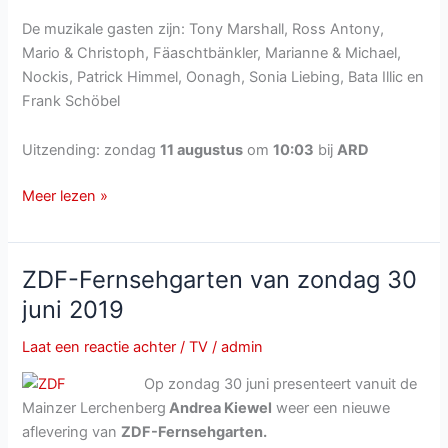
De muzikale gasten zijn: Tony Marshall, Ross Antony,
Mario & Christoph, Fäaschtbänkler, Marianne & Michael,
Nockis, Patrick Himmel, Oonagh, Sonia Liebing, Bata Illic en
Frank Schöbel
Uitzending: zondag
11 augustus
om
10:03
bij
ARD
Immer
Meer lezen »
wieder
Sonntags
van
ZDF-Fernsehgarten van zondag 30
zondag
juni 2019
11
augustus
Laat een reactie achter
/
TV
/
admin
2019
Op zondag 30 juni presenteert vanuit de
Mainzer Lerchenberg
Andrea Kiewel
weer een nieuwe
aflevering van
ZDF-Fernsehgarten.