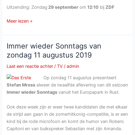
Uitzending: Zondag
29 september
om
12:10
bij
ZDF
ZDF-
Meer lezen »
Fernsehgarten
on
tour
Immer wieder Sonntags van
van
zondag 11 augustus 2019
zondag
29
Laat een reactie achter
/
TV
/
admin
september
Op zondag 11 augustus presenteert
Stefan Mross
alweer de twaalfde aflevering van dit seizoen
Immer wieder Sonntags
vanuit het Europapark in Rust.
Ook deze week zijn er weer twee kandidaten die met elkaar
de strijd aan gaan in de zomerhitkonig-competitie, is er een
kind bij de rode microfoon en komt de humor van Robero
Capitoni en van buikspreker Sebastian met zijn Amanda.