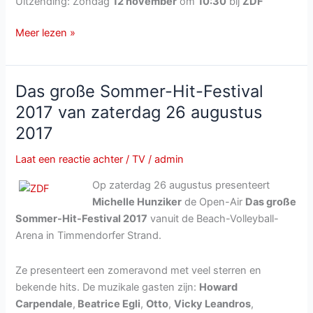
Uitzending: Zondag
12 november
om
10:30
bij
ZDF
ZDF
Meer lezen »
herhaalt
Das
große
Das große Sommer-Hit-Festival
Sommer-
2017 van zaterdag 26 augustus
Hit-
2017
Festival
2017
Laat een reactie achter
/
TV
/
admin
op
12
Op zaterdag 26 augustus presenteert
november
Michelle Hunziker
de Open-Air
Das große
Sommer-Hit-Festival 2017
vanuit de Beach-Volleyball-
Arena in Timmendorfer Strand.
Ze presenteert een zomeravond met veel sterren en
bekende hits. De muzikale gasten zijn:
Howard
Carpendale
,
Beatrice Egli
,
Otto
,
Vicky Leandros
,