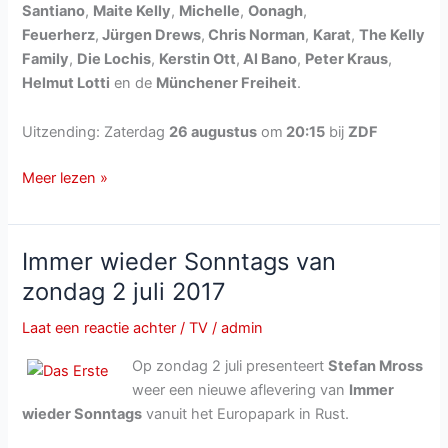
Santiano
,
Maite Kelly
,
Michelle
,
Oonagh
,
Feuerherz
,
Jürgen Drews
,
Chris Norman
,
Karat
,
The Kelly
Family
,
Die Lochis
,
Kerstin Ott
,
Al Bano
,
Peter Kraus
,
Helmut Lotti
en de
Münchener Freiheit
.
Uitzending: Zaterdag
26 augustus
om
20:15
bij
ZDF
Das
Meer lezen »
große
Sommer-
Hit-
Immer wieder Sonntags van
Festival
zondag 2 juli 2017
2017
van
Laat een reactie achter
/
TV
/
admin
zaterdag
Op zondag 2 juli presenteert
Stefan Mross
26
weer een nieuwe aflevering van
Immer
augustus
wieder Sonntags
vanuit het Europapark in Rust.
2017