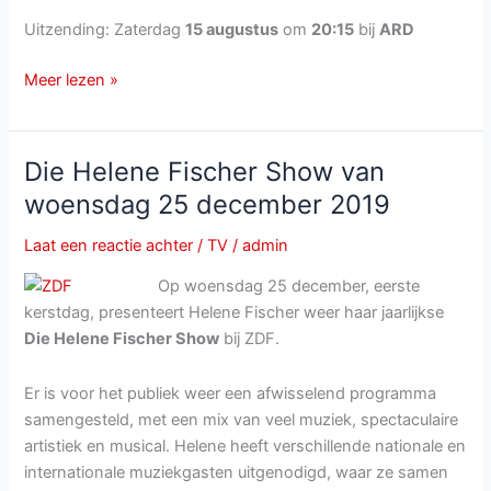
Uitzending: Zaterdag
15 augustus
om
20:15
bij
ARD
Die
Meer lezen »
Roland
Kaiser
Show:
Die Helene Fischer Show van
Liebe
woensdag 25 december 2019
kann
uns
Laat een reactie achter
/
TV
/
admin
retten
Op woensdag 25 december, eerste
bij
kerstdag, presenteert Helene Fischer weer haar jaarlijkse
ARD
Die Helene Fischer Show
bij ZDF.
Er is voor het publiek weer een afwisselend programma
samengesteld, met een mix van veel muziek, spectaculaire
artistiek en musical. Helene heeft verschillende nationale en
internationale muziekgasten uitgenodigd, waar ze samen