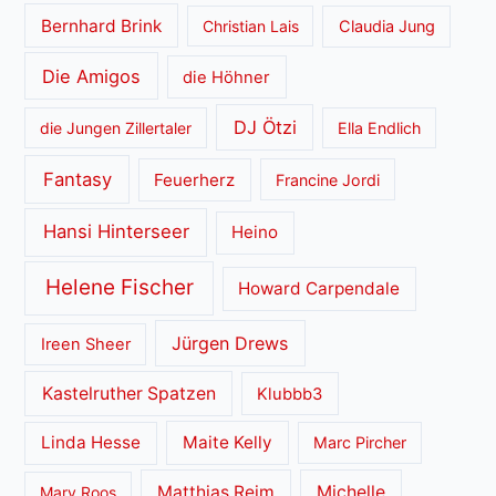
Bernhard Brink
Christian Lais
Claudia Jung
Die Amigos
die Höhner
DJ Ötzi
die Jungen Zillertaler
Ella Endlich
Fantasy
Feuerherz
Francine Jordi
Hansi Hinterseer
Heino
Helene Fischer
Howard Carpendale
Jürgen Drews
Ireen Sheer
Kastelruther Spatzen
Klubbb3
Linda Hesse
Maite Kelly
Marc Pircher
Matthias Reim
Michelle
Mary Roos