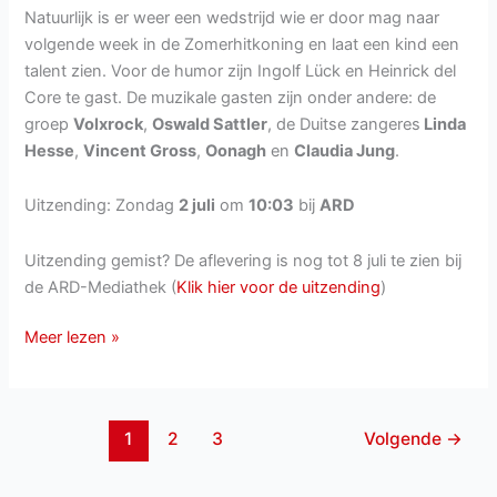
Natuurlijk is er weer een wedstrijd wie er door mag naar
volgende week in de Zomerhitkoning en laat een kind een
talent zien. Voor de humor zijn Ingolf Lück en Heinrick del
Core te gast. De muzikale gasten zijn onder andere: de
groep
Volxrock
,
Oswald Sattler
, de Duitse zangeres
Linda
Hesse
,
Vincent Gross
,
Oonagh
en
Claudia Jung
.
Uitzending: Zondag
2 juli
om
10:03
bij
ARD
Uitzending gemist? De aflevering is nog tot 8 juli te zien bij
de ARD-Mediathek (
Klik hier voor de uitzending
)
Immer
Meer lezen »
wieder
Sonntags
van
1
2
3
Volgende
→
zondag
2
juli