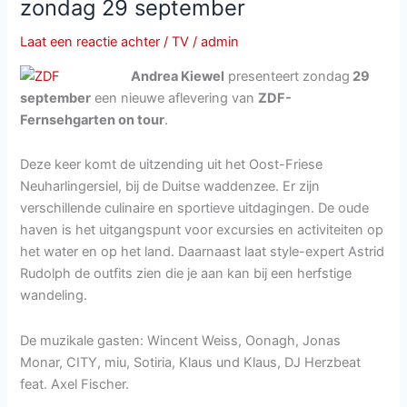
zondag 29 september
woensdag
25
Laat een reactie achter
/
TV
/
admin
december
Andrea Kiewel
presenteert zondag
29
2019
september
een nieuwe aflevering van
ZDF-
Fernsehgarten on tour
.
Deze keer komt de uitzending uit het Oost-Friese
Neuharlingersiel, bij de Duitse waddenzee. Er zijn
verschillende culinaire en sportieve uitdagingen. De oude
haven is het uitgangspunt voor excursies en activiteiten op
het water en op het land. Daarnaast laat style-expert Astrid
Rudolph de outfits zien die je aan kan bij een herfstige
wandeling.
De muzikale gasten: Wincent Weiss, Oonagh, Jonas
Monar, CITY, miu, Sotiria, Klaus und Klaus, DJ Herzbeat
feat. Axel Fischer.