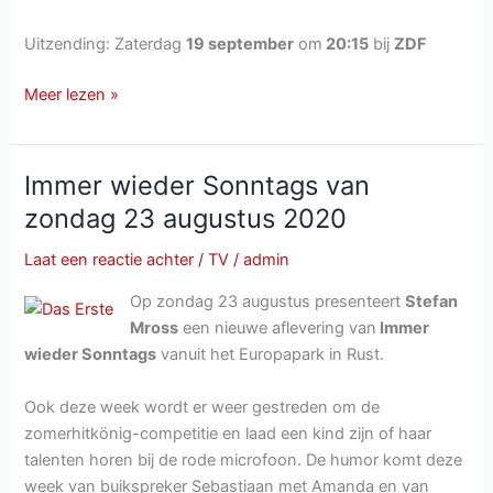
Uitzending: Zaterdag
19 september
om
20:15
bij
ZDF
Wilkommen
Meer lezen »
bei
Carmen
Nebel
Immer wieder Sonntags van
van
zondag 23 augustus 2020
zaterdag
19
Laat een reactie achter
/
TV
/
admin
september
Op zondag 23 augustus presenteert
Stefan
2020
Mross
een nieuwe aflevering van
Immer
wieder Sonntags
vanuit het Europapark in Rust.
Ook deze week wordt er weer gestreden om de
zomerhitkönig-competitie en laad een kind zijn of haar
talenten horen bij de rode microfoon. De humor komt deze
week van buikspreker Sebastiaan met Amanda en van