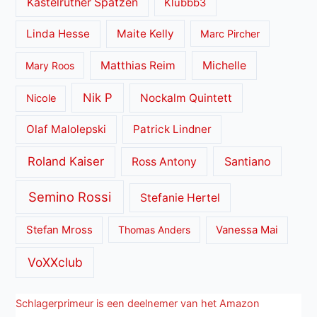
Kastelruther Spatzen
Klubbb3
Linda Hesse
Maite Kelly
Marc Pircher
Matthias Reim
Michelle
Mary Roos
Nik P
Nockalm Quintett
Nicole
Olaf Malolepski
Patrick Lindner
Roland Kaiser
Santiano
Ross Antony
Semino Rossi
Stefanie Hertel
Stefan Mross
Thomas Anders
Vanessa Mai
VoXXclub
Schlagerprimeur is een deelnemer van het Amazon