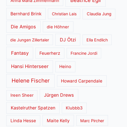
Anna Maria Zimmermann
Bernhard Brink
Christian Lais
Claudia Jung
Die Amigos
die Höhner
DJ Ötzi
die Jungen Zillertaler
Ella Endlich
Fantasy
Feuerherz
Francine Jordi
Hansi Hinterseer
Heino
Helene Fischer
Howard Carpendale
Jürgen Drews
Ireen Sheer
Kastelruther Spatzen
Klubbb3
Linda Hesse
Maite Kelly
Marc Pircher