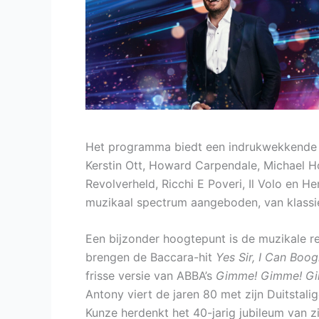
Het programma biedt een indrukwekkende li
Kerstin Ott, Howard Carpendale, Michael H
Revolverheld, Ricchi E Poveri, Il Volo en
muzikaal spectrum aangeboden, van klassi
Een bijzonder hoogtepunt is de muzikale re
brengen de Baccara-hit
Yes Sir, I Can Boog
frisse versie van ABBA’s
Gimme! Gimme! G
Antony viert de jaren 80 met zijn Duitstali
Kunze herdenkt het 40-jarig jubileum van z