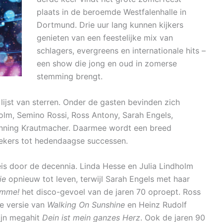
plaats in de beroemde Westfalenhalle in
Dortmund. Drie uur lang kunnen kijkers
genieten van een feestelijke mix van
schlagers, evergreens en internationale hits –
een show die jong en oud in zomerse
stemming brengt.
jst van sterren. Onder de gasten bevinden zich
olm, Semino Rossi, Ross Antony, Sarah Engels,
 Henning Krautmacher. Daarmee wordt een breed
ekers tot hedendaagse successen.
is door de decennia. Linda Hesse en Julia Lindholm
ie
opnieuw tot leven, terwijl Sarah Engels met haar
imme!
het disco-gevoel van de jaren 70 oproept. Ross
ge versie van
Walking On Sunshine
en Heinz Rudolf
ijn megahit
Dein ist mein ganzes Herz
. Ook de jaren 90