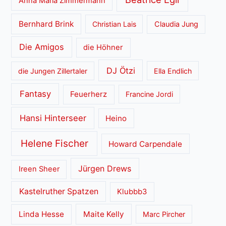
Anna Maria Zimmermann
Bernhard Brink
Christian Lais
Claudia Jung
Die Amigos
die Höhner
DJ Ötzi
die Jungen Zillertaler
Ella Endlich
Fantasy
Feuerherz
Francine Jordi
Hansi Hinterseer
Heino
Helene Fischer
Howard Carpendale
Jürgen Drews
Ireen Sheer
Kastelruther Spatzen
Klubbb3
Linda Hesse
Maite Kelly
Marc Pircher