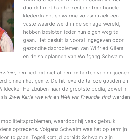
duo dat met hun herkenbare traditionele
klederdracht en warme volksmuziek een
vaste waarde werd in de schlagerwereld,
hebben besloten ieder hun eigen weg te
gaan. Het besluit is vooral ingegeven door
gezondheidsproblemen van Wilfried Gliem
en de soloplannen van Wolfgang Schwalm.
rzilein
, een lied dat niet alleen de harten van miljoenen
rd binnen het genre. De hit leverde talloze gouden en
Wildecker Herzbuben naar de grootste podia, zowel in
 als
Zwei Kerle wie wir
en
Weil wir Freunde sind
werden
 mobiliteitsproblemen, waardoor hij vaak gebruik
ijdens optredens. Volgens Schwalm was het op termijn
oor te gaan. Tegelijkertijd bereidt Schwalm zijn