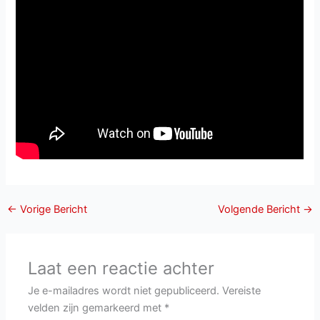
←
Vorige Bericht
Volgende Bericht
→
Laat een reactie achter
Je e-mailadres wordt niet gepubliceerd.
Vereiste
velden zijn gemarkeerd met
*