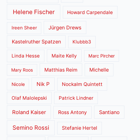
Helene Fischer
Howard Carpendale
Jürgen Drews
Ireen Sheer
Kastelruther Spatzen
Klubbb3
Linda Hesse
Maite Kelly
Marc Pircher
Matthias Reim
Michelle
Mary Roos
Nik P
Nockalm Quintett
Nicole
Olaf Malolepski
Patrick Lindner
Roland Kaiser
Santiano
Ross Antony
Semino Rossi
Stefanie Hertel