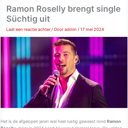
Ramon Roselly brengt single
Süchtig uit
Laat een reactie achter
/ Door
admin
/
17 mei 2024
Het is de afgelopen jaren wel heel rustig geweest rond
Ramon