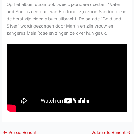
Op het album staan ook twee bijzondere duetten. “Vater
und Son” is een duet van Fredi met zijn zoon Sandro, die in
de herst zijn eigen album uitbracht. De ballade “Gold und
Silver” wordt gezongen door Martin en zijn vrouw en
zangeres Mela Rose en zingen ze over hun geluk.
←
Vorige Bericht
Volgende Bericht
→