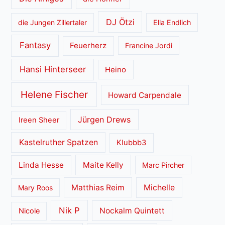
DJ Ötzi
die Jungen Zillertaler
Ella Endlich
Fantasy
Feuerherz
Francine Jordi
Hansi Hinterseer
Heino
Helene Fischer
Howard Carpendale
Jürgen Drews
Ireen Sheer
Kastelruther Spatzen
Klubbb3
Linda Hesse
Maite Kelly
Marc Pircher
Matthias Reim
Michelle
Mary Roos
Nik P
Nockalm Quintett
Nicole