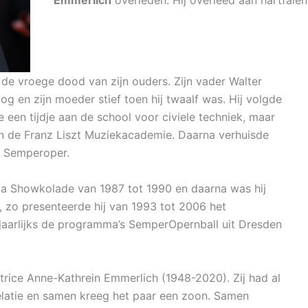
Emmerlich
overleden. Hij overleed aan hartfalen
de vroege dood van zijn ouders. Zijn vader Walter
g en zijn moeder stief toen hij twaalf was. Hij volgde
 een tijdje aan de school voor civiele techniek, maar
n de Franz Liszt Muziekacademie. Daarna verhuisde
n Semperoper.
ma Showkolade van 1987 tot 1990 en daarna was hij
, zo presenteerde hij van 1993 tot 2006 het
arlijks de programma’s SemperOpernball uit Dresden
rice Anne-Kathrein Emmerlich (1948-2020). Zij had al
relatie en samen kreeg het paar een zoon. Samen