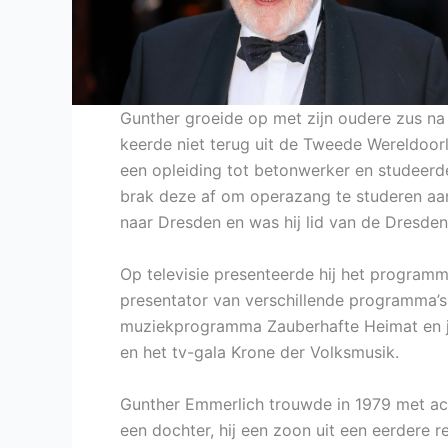
Gunther groeide op met zijn oudere zus na 
keerde niet terug uit de Tweede Wereldoorlo
een opleiding tot betonwerker en studeerde
brak deze af om operazang te studeren aa
naar Dresden en was hij lid van de Dresde
Op televisie presenteerde hij het program
presentator van verschillende programma’s
muziekprogramma Zauberhafte Heimat en ja
en het tv-gala Krone der Volksmusik.
Gunther Emmerlich trouwde in 1979 met act
een dochter, hij een zoon uit een eerdere 