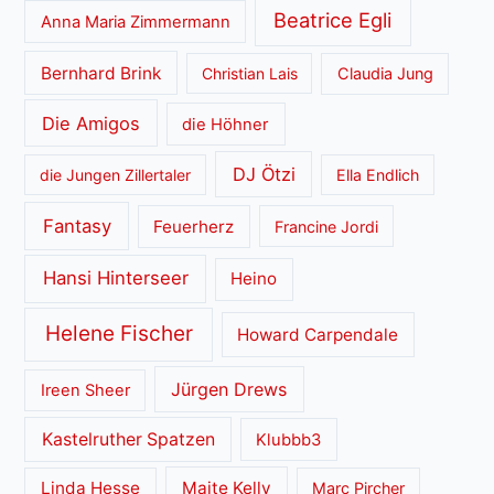
Beatrice Egli
Anna Maria Zimmermann
Bernhard Brink
Christian Lais
Claudia Jung
Die Amigos
die Höhner
DJ Ötzi
die Jungen Zillertaler
Ella Endlich
Fantasy
Feuerherz
Francine Jordi
Hansi Hinterseer
Heino
Helene Fischer
Howard Carpendale
Jürgen Drews
Ireen Sheer
Kastelruther Spatzen
Klubbb3
Linda Hesse
Maite Kelly
Marc Pircher