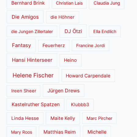
Bernhard Brink
Christian Lais
Claudia Jung
Die Amigos
die Höhner
DJ Ötzi
die Jungen Zillertaler
Ella Endlich
Fantasy
Feuerherz
Francine Jordi
Hansi Hinterseer
Heino
Helene Fischer
Howard Carpendale
Jürgen Drews
Ireen Sheer
Kastelruther Spatzen
Klubbb3
Linda Hesse
Maite Kelly
Marc Pircher
Matthias Reim
Michelle
Mary Roos