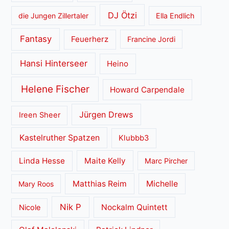
DJ Ötzi
die Jungen Zillertaler
Ella Endlich
Fantasy
Feuerherz
Francine Jordi
Hansi Hinterseer
Heino
Helene Fischer
Howard Carpendale
Jürgen Drews
Ireen Sheer
Kastelruther Spatzen
Klubbb3
Linda Hesse
Maite Kelly
Marc Pircher
Matthias Reim
Michelle
Mary Roos
Nik P
Nockalm Quintett
Nicole