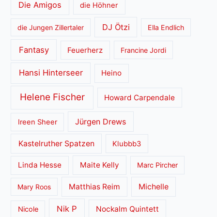
Die Amigos
die Höhner
DJ Ötzi
die Jungen Zillertaler
Ella Endlich
Fantasy
Feuerherz
Francine Jordi
Hansi Hinterseer
Heino
Helene Fischer
Howard Carpendale
Jürgen Drews
Ireen Sheer
Kastelruther Spatzen
Klubbb3
Linda Hesse
Maite Kelly
Marc Pircher
Matthias Reim
Michelle
Mary Roos
Nik P
Nockalm Quintett
Nicole