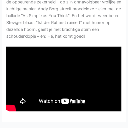
de opbeurende zekerheid – op zijn onnavolgbaar vrolijke en
luchtige manier. Andy Borg streelt moedeloze zielen met de
ballade “As Simple as You Think”. En het wordt weer beter.
Steviger blaast “Ist der Ruf erst ruiniert” met humor op
dezelfde hoorn, geeft je met krachtige stem een
schouderklopje – en: Hé, het komt goed!