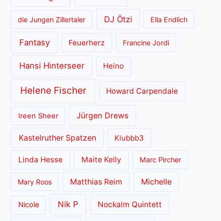
DJ Ötzi
die Jungen Zillertaler
Ella Endlich
Fantasy
Feuerherz
Francine Jordi
Hansi Hinterseer
Heino
Helene Fischer
Howard Carpendale
Jürgen Drews
Ireen Sheer
Kastelruther Spatzen
Klubbb3
Linda Hesse
Maite Kelly
Marc Pircher
Matthias Reim
Michelle
Mary Roos
Nik P
Nockalm Quintett
Nicole