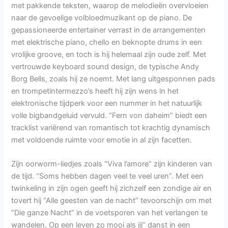
met pakkende teksten, waarop de melodieën overvloeien
naar de gevoelige volbloedmuzikant op de piano. De
gepassioneerde entertainer verrast in de arrangementen
met elektrische piano, chello en beknopte drums in een
vrolijke groove, en toch is hij helemaal zijn oude zelf. Met
vertrouwde keyboard sound design, de typische Andy
Borg Bells, zoals hij ze noemt. Met lang uitgesponnen pads
en trompetintermezzo’s heeft hij zijn wens in het
elektronische tijdperk voor een nummer in het natuurlijk
volle bigbandgeluid vervuld. “Fern von daheim” biedt een
tracklist variërend van romantisch tot krachtig dynamisch
met voldoende ruimte voor emotie in al zijn facetten.
Zijn oorworm-liedjes zoals “Viva l’amore” zijn kinderen van
de tijd. “Soms hebben dagen veel te veel uren”. Met een
twinkeling in zijn ogen geeft hij zichzelf een zondige air en
tovert hij “Alle geesten van de nacht” tevoorschijn om met
“Die ganze Nacht” in de voetsporen van het verlangen te
wandelen. Op een leven zo mooi als jij” danst in een