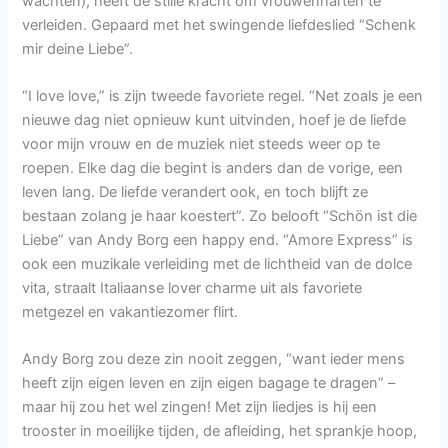
wachten), heeft de stille kracht om vrouwenharten te
verleiden. Gepaard met het swingende liefdeslied “Schenk
mir deine Liebe”.
“I love love,” is zijn tweede favoriete regel. “Net zoals je een
nieuwe dag niet opnieuw kunt uitvinden, hoef je de liefde
voor mijn vrouw en de muziek niet steeds weer op te
roepen. Elke dag die begint is anders dan de vorige, een
leven lang. De liefde verandert ook, en toch blijft ze
bestaan zolang je haar koestert”. Zo belooft “Schön ist die
Liebe” van Andy Borg een happy end. “Amore Express” is
ook een muzikale verleiding met de lichtheid van de dolce
vita, straalt Italiaanse lover charme uit als favoriete
metgezel en vakantiezomer flirt.
Andy Borg zou deze zin nooit zeggen, “want ieder mens
heeft zijn eigen leven en zijn eigen bagage te dragen” –
maar hij zou het wel zingen! Met zijn liedjes is hij een
trooster in moeilijke tijden, de afleiding, het sprankje hoop,