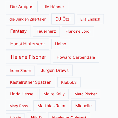
Die Amigos
die Höhner
DJ Ötzi
die Jungen Zillertaler
Ella Endlich
Fantasy
Feuerherz
Francine Jordi
Hansi Hinterseer
Heino
Helene Fischer
Howard Carpendale
Jürgen Drews
Ireen Sheer
Kastelruther Spatzen
Klubbb3
Linda Hesse
Maite Kelly
Marc Pircher
Matthias Reim
Michelle
Mary Roos
Nik P
Nockalm Quintett