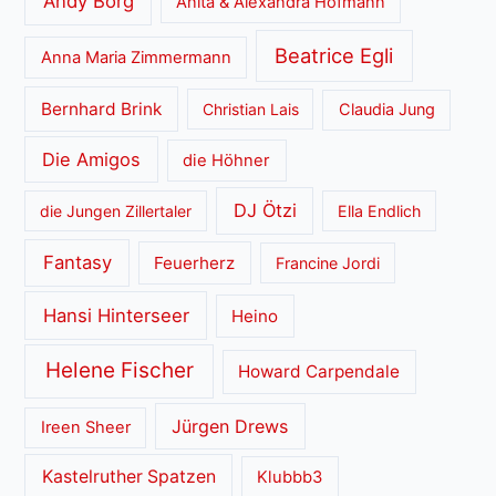
Andy Borg
Anita & Alexandra Hofmann
Beatrice Egli
Anna Maria Zimmermann
Bernhard Brink
Christian Lais
Claudia Jung
Die Amigos
die Höhner
DJ Ötzi
die Jungen Zillertaler
Ella Endlich
Fantasy
Feuerherz
Francine Jordi
Hansi Hinterseer
Heino
Helene Fischer
Howard Carpendale
Jürgen Drews
Ireen Sheer
Kastelruther Spatzen
Klubbb3