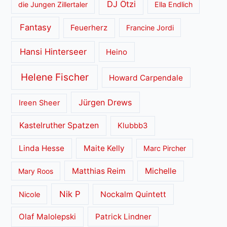
DJ Ötzi
die Jungen Zillertaler
Ella Endlich
Fantasy
Feuerherz
Francine Jordi
Hansi Hinterseer
Heino
Helene Fischer
Howard Carpendale
Jürgen Drews
Ireen Sheer
Kastelruther Spatzen
Klubbb3
Linda Hesse
Maite Kelly
Marc Pircher
Matthias Reim
Michelle
Mary Roos
Nik P
Nockalm Quintett
Nicole
Olaf Malolepski
Patrick Lindner