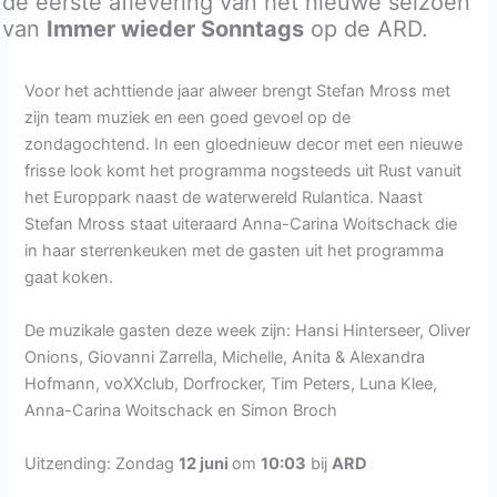
de eerste aflevering van het nieuwe seizoen
van
Immer wieder Sonntags
op de ARD.
Voor het achttiende jaar alweer brengt Stefan Mross met
zijn team muziek en een goed gevoel op de
zondagochtend. In een gloednieuw decor met een nieuwe
frisse look komt het programma nogsteeds uit Rust vanuit
het Europpark naast de waterwereld Rulantica. Naast
Stefan Mross staat uiteraard Anna-Carina Woitschack die
in haar sterrenkeuken met de gasten uit het programma
gaat koken.
De muzikale gasten deze week zijn: Hansi Hinterseer, Oliver
Onions, Giovanni Zarrella, Michelle, Anita & Alexandra
Hofmann, voXXclub, Dorfrocker, Tim Peters, Luna Klee,
Anna-Carina Woitschack en Simon Broch
Uitzending: Zondag
12 juni
om
10:03
bij
ARD