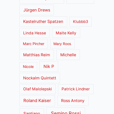
Jürgen Drews
Kastelruther Spatzen
Klubbb3
Linda Hesse
Maite Kelly
Marc Pircher
Mary Roos
Matthias Reim
Michelle
Nik P
Nicole
Nockalm Quintett
Olaf Malolepski
Patrick Lindner
Roland Kaiser
Ross Antony
Semino Rossi
Santiano