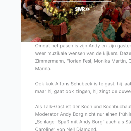
Omdat het pasen is zijn Andy en zijn gaste
weer muzikale wensen van de kijkers. Deze
Zimmermann, Florian Fesl, Monika Martin, O
Marina.
Ook kok Alfons Schubeck is te gast, hij laat
maar hij gaat ook zingen, hij zingt de ouw
Als Talk-Gast ist der Koch und Kochbuchau
Moderator Andy Borg nicht nur einen frühlin
„Schlager-Spaß mit Andy Borg“ auch als S
Caroline“ von Neil Diamond.