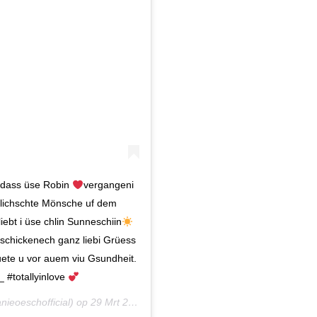
, dass üse Robin
vergangeni
klichschte Mönsche uf dem
iebt i üse chlin Sunneschiin
schickenech ganz liebi Grüess
te u vor auem viu Gsundheit.
#totallyinlove
ieoeschofficial) op
29 Mrt 2020 om 9:16 (PDT)