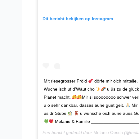
Dit bericht bekijken op Instagram
Mit riesegrosser Fröid
dörfe mir öich mitteile
Wuche isch uf d’Wäut cho
u üs zu de glüc
Planet macht.
Mir si soooooooo schwer verl
u o sehr dankbar, dasses aune guet geit.
Mir 
us dr Stube
u wünsche öich aune aues Gue
Melanie & Familie ____________________ 
Een bericht gedeeld door
Melanie Oesch
(@melan