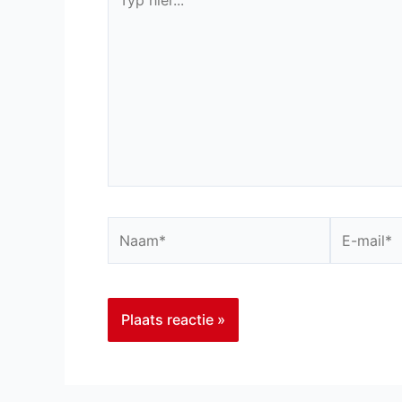
hier...
Naam*
E-
mail*