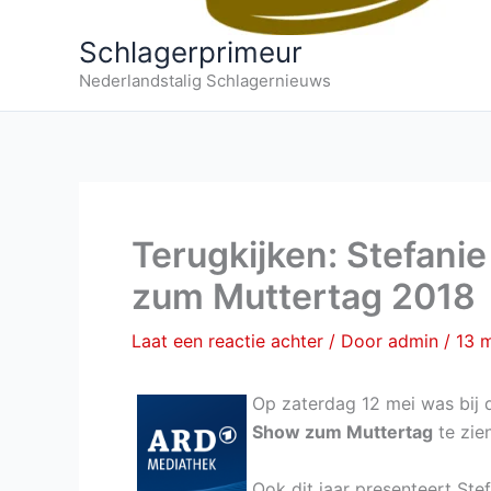
Schlagerprimeur
Nederlandstalig Schlagernieuws
Terugkijken: Stefani
zum Muttertag 2018
Laat een reactie achter
/ Door
admin
/
13 
Op zaterdag 12 mei was bi
Show zum Muttertag
te zien
Ook dit jaar presenteert Ste