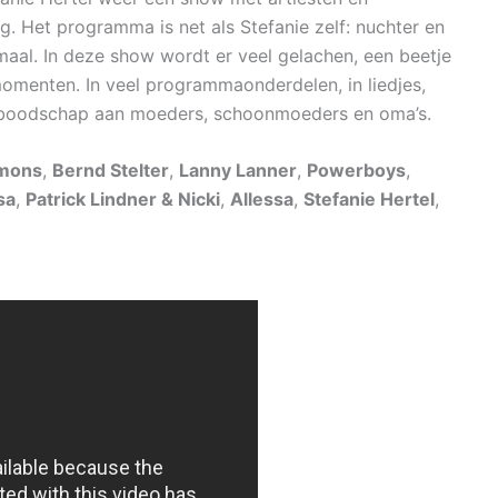
. Het programma is net als Stefanie zelf: nuchter en
aal. In deze show wordt er veel gelachen, een beetje
 momenten. In veel programmaonderdelen, in liedjes,
en boodschap aan moeders, schoonmoeders en oma’s.
imons
,
Bernd Stelter
,
Lanny Lanner
,
Powerboys
,
sa
,
Patrick Lindner & Nicki
,
Allessa
,
Stefanie Hertel
,