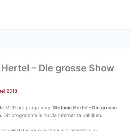
e Hertel – Die grosse Show
mei 2018
j de MDR het programma
Stefanie Hertel – Die grosse
. Dit programma is nu via internet te bekijken.
fanie Hertel weer een show met artiesten en