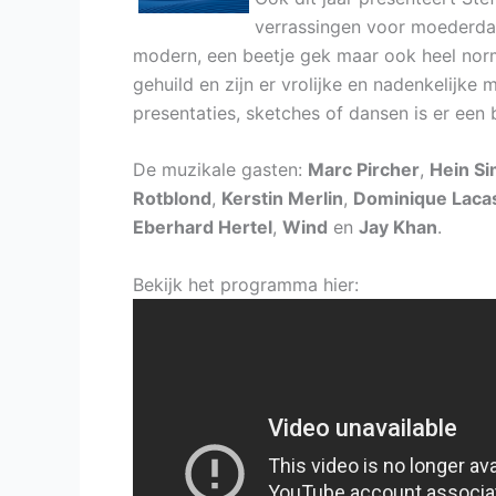
verrassingen voor moederdag
modern, een beetje gek maar ook heel norm
gehuild en zijn er vrolijke en nadenkelijke
presentaties, sketches of dansen is er e
De muzikale gasten:
Marc Pircher
,
Hein S
Rotblond
,
Kerstin Merlin
,
Dominique Laca
Eberhard Hertel
,
Wind
en
Jay Khan
.
Bekijk het programma hier: