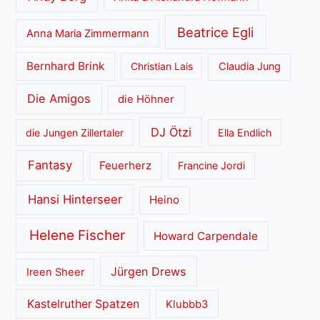
Beatrice Egli
Anna Maria Zimmermann
Bernhard Brink
Christian Lais
Claudia Jung
Die Amigos
die Höhner
DJ Ötzi
die Jungen Zillertaler
Ella Endlich
Fantasy
Feuerherz
Francine Jordi
Hansi Hinterseer
Heino
Helene Fischer
Howard Carpendale
Jürgen Drews
Ireen Sheer
Kastelruther Spatzen
Klubbb3