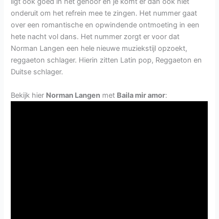
ligt ook goed in het gehoor en je komt er dan ook niet
onderuit om het refrein mee te zingen. Het nummer gaat
over een romantische en opwindende ontmoeting in een
hete nacht vol dans. Het nummer zorgt er voor dat
Norman Langen een hele nieuwe muziekstijl opzoekt,
reggaeton schlager. Hierin zitten Latin pop, Reggaeton en
Duitse schlager.
Bekijk hier
Norman Langen
met
Baila mir amor
: