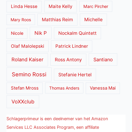
Linda Hesse
Maite Kelly
Marc Pircher
Matthias Reim
Michelle
Mary Roos
Nik P
Nockalm Quintett
Nicole
Olaf Malolepski
Patrick Lindner
Roland Kaiser
Santiano
Ross Antony
Semino Rossi
Stefanie Hertel
Stefan Mross
Thomas Anders
Vanessa Mai
VoXXclub
Schlagerprimeur is een deelnemer van het Amazon
Services LLC Associates Program, een affiliate