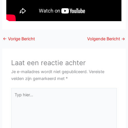
←
Vorige Bericht
Volgende Bericht
→
Laat een reactie achter
Je e-mailadres wordt niet gepubliceerd.
Vereiste
velden zijn gemarkeerd met
*
Typ
hier...