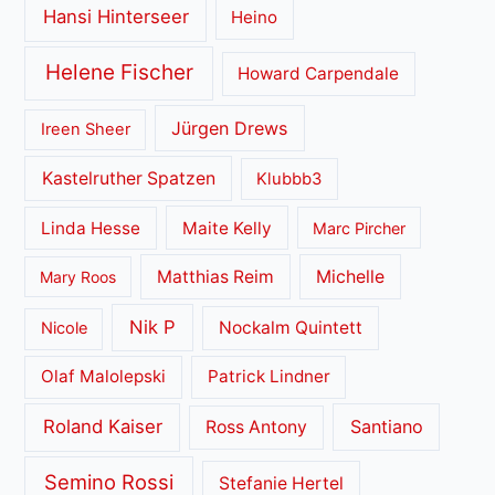
Hansi Hinterseer
Heino
Helene Fischer
Howard Carpendale
Jürgen Drews
Ireen Sheer
Kastelruther Spatzen
Klubbb3
Linda Hesse
Maite Kelly
Marc Pircher
Matthias Reim
Michelle
Mary Roos
Nik P
Nockalm Quintett
Nicole
Olaf Malolepski
Patrick Lindner
Roland Kaiser
Santiano
Ross Antony
Semino Rossi
Stefanie Hertel