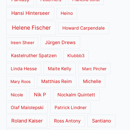
Hansi Hinterseer
Heino
Helene Fischer
Howard Carpendale
Jürgen Drews
Ireen Sheer
Kastelruther Spatzen
Klubbb3
Linda Hesse
Maite Kelly
Marc Pircher
Matthias Reim
Michelle
Mary Roos
Nik P
Nockalm Quintett
Nicole
Olaf Malolepski
Patrick Lindner
Roland Kaiser
Santiano
Ross Antony