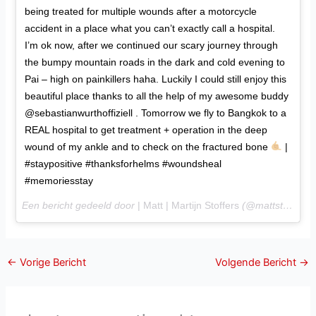
being treated for multiple wounds after a motorcycle
accident in a place what you can’t exactly call a hospital.
I’m ok now, after we continued our scary journey through
the bumpy mountain roads in the dark and cold evening to
Pai – high on painkillers haha. Luckily I could still enjoy this
beautiful place thanks to all the help of my awesome buddy
@sebastianwurthoffiziell . Tomorrow we fly to Bangkok to a
REAL hospital to get treatment + operation in the deep
wound of my ankle and to check on the fractured bone
|
#staypositive #thanksforhelms #woundsheal
#memoriesstay
Een bericht gedeeld door
| Matt | Martijn Stoffers
(@mattstoffers) op
←
Vorige Bericht
Volgende Bericht
→