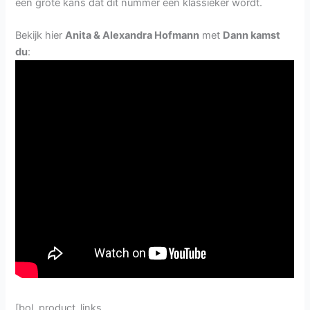
een grote kans dat dit nummer een klassieker wordt.
Bekijk hier
Anita & Alexandra Hofmann
met
Dann kamst
du
:
[bol_product_links