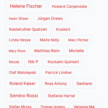
Helene Fischer
Howard Carpendale
Jürgen Drews
Ireen Sheer
Kastelruther Spatzen
Klubbb3
Linda Hesse
Maite Kelly
Marc Pircher
Matthias Reim
Michelle
Mary Roos
Nik P
Nockalm Quintett
Nicole
Olaf Malolepski
Patrick Lindner
Roland Kaiser
Santiano
Ross Antony
Semino Rossi
Stefanie Hertel
Stefan Mross
Thomas Anders
Vanessa Mai