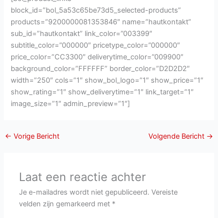
block_id=”bol_5a53c65be73d5_selected-products”
products=”9200000081353846″ name=”hautkontakt”
sub_id=”hautkontakt” link_color=”003399″
subtitle_color=”000000″ pricetype_color=”000000″
price_color=”CC3300″ deliverytime_color=”009900″
background_color=”FFFFFF” border_color=”D2D2D2″
width=”250″ cols=”1″ show_bol_logo=”1″ show_price=”1″
show_rating=”1″ show_deliverytime=”1″ link_target=”1″
image_size=”1″ admin_preview=”1″]
←
Vorige Bericht
Volgende Bericht
→
Laat een reactie achter
Je e-mailadres wordt niet gepubliceerd.
Vereiste
velden zijn gemarkeerd met
*