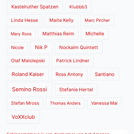
Kastelruther Spatzen
Klubbb3
Linda Hesse
Maite Kelly
Marc Pircher
Matthias Reim
Michelle
Mary Roos
Nik P
Nockalm Quintett
Nicole
Olaf Malolepski
Patrick Lindner
Roland Kaiser
Santiano
Ross Antony
Semino Rossi
Stefanie Hertel
Stefan Mross
Thomas Anders
Vanessa Mai
VoXXclub