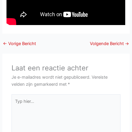
←
Vorige Bericht
Volgende Bericht
→
Laat een reactie achter
Je e-mailadres wordt niet gepubliceerd.
Vereiste
velden zijn gemarkeerd met
*
Typ
hier...