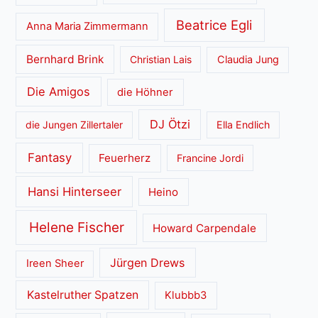
Beatrice Egli
Anna Maria Zimmermann
Bernhard Brink
Christian Lais
Claudia Jung
Die Amigos
die Höhner
DJ Ötzi
die Jungen Zillertaler
Ella Endlich
Fantasy
Feuerherz
Francine Jordi
Hansi Hinterseer
Heino
Helene Fischer
Howard Carpendale
Jürgen Drews
Ireen Sheer
Kastelruther Spatzen
Klubbb3