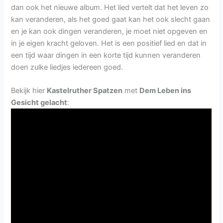
dan ook het nieuwe album. Het lied vertelt dat het leven zo
kan veranderen, als het goed gaat kan het ook slecht gaan
en je kan ook dingen veranderen, je moet niet opgeven en
in je eigen kracht geloven. Het is een positief lied en dat in
een tijd waar dingen in een korte tijd kunnen veranderen
doen zulke liedjes iedereen goed.
Bekijk hier
Kastelruther Spatzen
met
Dem Leben ins
Gesicht gelacht
: