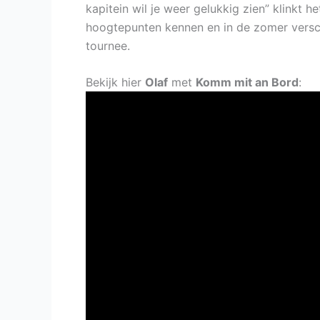
kapitein wil je weer gelukkig zien” klinkt 
hoogtepunten kennen en in de zomer verschi
tournee.
Bekijk hier
Olaf
met
Komm mit an Bord
: