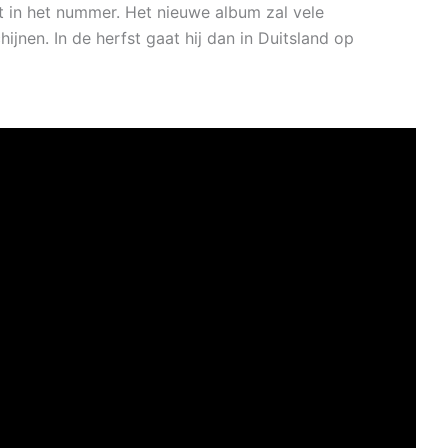
het in het nummer. Het nieuwe album zal vele
jnen. In de herfst gaat hij dan in Duitsland op