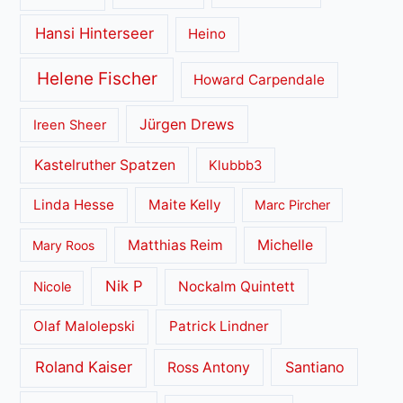
Hansi Hinterseer
Heino
Helene Fischer
Howard Carpendale
Jürgen Drews
Ireen Sheer
Kastelruther Spatzen
Klubbb3
Linda Hesse
Maite Kelly
Marc Pircher
Matthias Reim
Michelle
Mary Roos
Nik P
Nockalm Quintett
Nicole
Olaf Malolepski
Patrick Lindner
Roland Kaiser
Santiano
Ross Antony