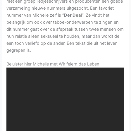
met een groep liedjesschrijvers en producenten een goede
verzameling nieuwe nummers uitgezocht. Een favoriet
nummer van Michelle zelf is “
Der Deal
“. Ze vindt het
belangrijk om ook over taboe-onderwerpen te zingen en
dit nummer gaat over de afspraak tussen twee mensen om
hun relatie alleen seksueel te houden, maar dan wordt de
een toch verliefd op de ander. Een tekst die uit het leven
gegrepen is.
Beluister hier Michelle met Wir feiern das Leben: