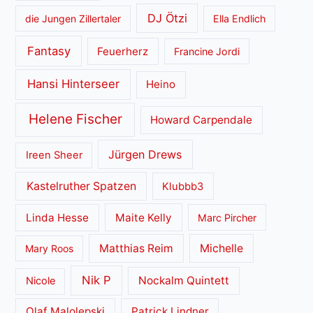
DJ Ötzi
die Jungen Zillertaler
Ella Endlich
Fantasy
Feuerherz
Francine Jordi
Hansi Hinterseer
Heino
Helene Fischer
Howard Carpendale
Jürgen Drews
Ireen Sheer
Kastelruther Spatzen
Klubbb3
Linda Hesse
Maite Kelly
Marc Pircher
Matthias Reim
Michelle
Mary Roos
Nik P
Nockalm Quintett
Nicole
Olaf Malolepski
Patrick Lindner