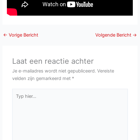
←
Vorige Bericht
Volgende Bericht
→
Laat een reactie achter
Je e-mailadres wordt niet gepubliceerd.
Vereiste
velden zijn gemarkeerd met
*
Typ
hier...