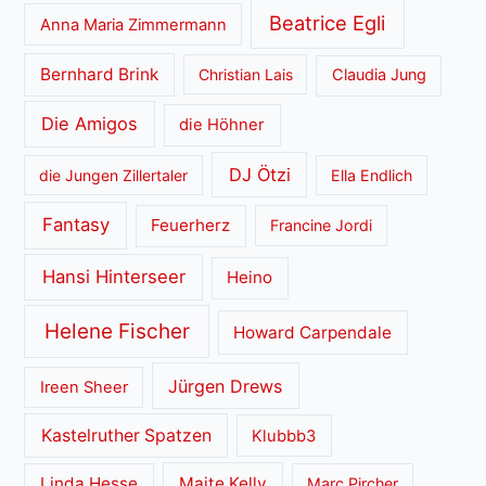
Beatrice Egli
Anna Maria Zimmermann
Bernhard Brink
Christian Lais
Claudia Jung
Die Amigos
die Höhner
DJ Ötzi
die Jungen Zillertaler
Ella Endlich
Fantasy
Feuerherz
Francine Jordi
Hansi Hinterseer
Heino
Helene Fischer
Howard Carpendale
Jürgen Drews
Ireen Sheer
Kastelruther Spatzen
Klubbb3
Linda Hesse
Maite Kelly
Marc Pircher