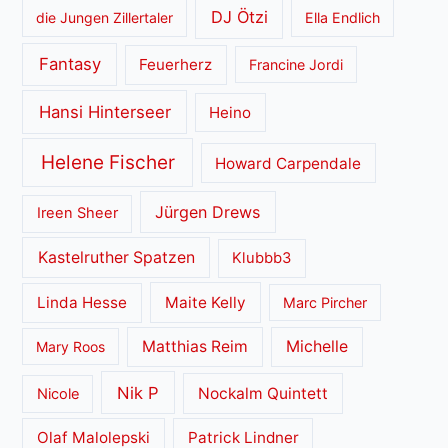
DJ Ötzi
die Jungen Zillertaler
Ella Endlich
Fantasy
Feuerherz
Francine Jordi
Hansi Hinterseer
Heino
Helene Fischer
Howard Carpendale
Jürgen Drews
Ireen Sheer
Kastelruther Spatzen
Klubbb3
Linda Hesse
Maite Kelly
Marc Pircher
Matthias Reim
Michelle
Mary Roos
Nik P
Nockalm Quintett
Nicole
Olaf Malolepski
Patrick Lindner